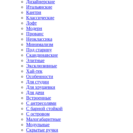
Дизайнерские
Итальянские
Кантри
Классические
Лофт
Модерн
Прованс
Неоклассика
Минимализм
Под старину
Скандинавские
Элитные
Эксклюзивные
Хай-тек
Особенности
Для студии
Для хрущевки
Для дачи
Встроенные
С антресолями
С барной стойкой
С островом
Малогабаритные
Модульные
Скрытые ручки