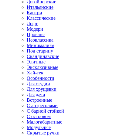
Дизайнерские
Итальянские
Кантри
Классические
Лофт
Модерн
Прованс
Неоклассика
Минимализм
Под старину
Скандинавские
Элитные
Эксклюзивные
Хай-тек
Особенности
Для студии
Для хрущевки
Для дачи
Встроенные
С антресолями
С барной стойкой
С островом
Малогабаритные
Модульные
Скрытые ручки