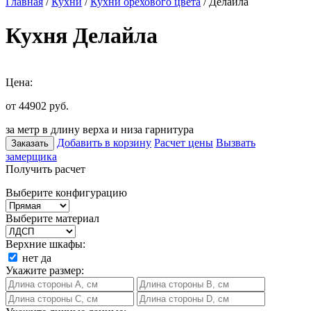
Главная
/
Кухни
/
Кухни орехового цвета
/ Делайла
Кухня Делайла
Цена:
от 44902
руб.
за метр в длину верха и низа гарнитура
Добавить в корзину
Расчет цены
Вызвать
Заказать
замерщика
Получить расчет
Выберите конфигурацию
Выберите материал
Верхние шкафы:
нет
да
Укажите размер: