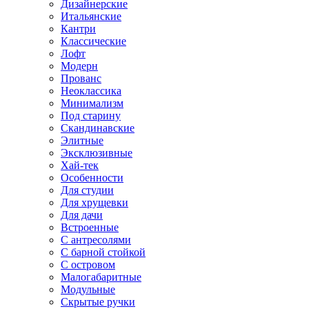
Дизайнерские
Итальянские
Кантри
Классические
Лофт
Модерн
Прованс
Неоклассика
Минимализм
Под старину
Скандинавские
Элитные
Эксклюзивные
Хай-тек
Особенности
Для студии
Для хрущевки
Для дачи
Встроенные
С антресолями
С барной стойкой
С островом
Малогабаритные
Модульные
Скрытые ручки