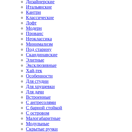
Дизайнерские
Итальянские
Кантри
Классические
Лофт
Модерн
Прованс
Неоклассика
Минимализм
Под старину
Скандинавские
Элитные
Эксклюзивные
Хай-тек
Особенности
Для студии
Для хрущевки
Для дачи
Встроенные
С антресолями
С барной стойкой
С островом
Малогабаритные
Модульные
Скрытые ручки