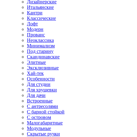
Дизайнерские
Итальянские
Кантри
Классические
Лофт
Модерн
Прованс
Неоклассика
Минимализм
Под старину
Скандинавские
Элитные
Эксклюзивные
Хай-тек
Особенности
Для студии
Для хрущевки
Для дачи
Встроенные
С антресолями
С барной стойкой
С островом
Малогабаритные
Модульные
Скрытые ручки