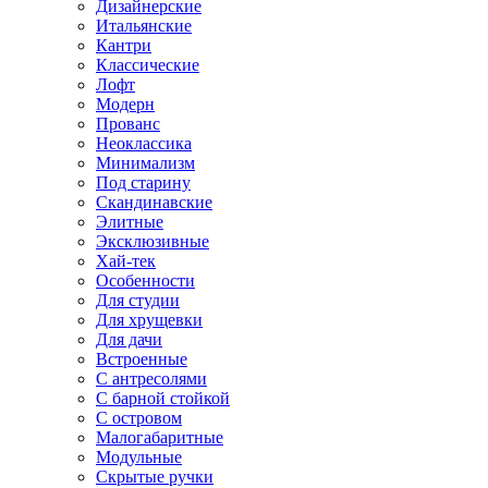
Дизайнерские
Итальянские
Кантри
Классические
Лофт
Модерн
Прованс
Неоклассика
Минимализм
Под старину
Скандинавские
Элитные
Эксклюзивные
Хай-тек
Особенности
Для студии
Для хрущевки
Для дачи
Встроенные
С антресолями
С барной стойкой
С островом
Малогабаритные
Модульные
Скрытые ручки