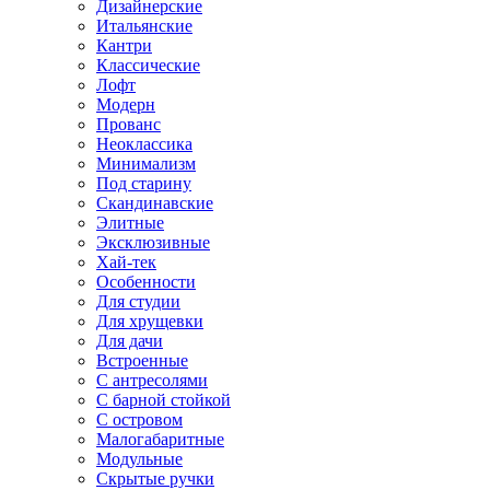
Дизайнерские
Итальянские
Кантри
Классические
Лофт
Модерн
Прованс
Неоклассика
Минимализм
Под старину
Скандинавские
Элитные
Эксклюзивные
Хай-тек
Особенности
Для студии
Для хрущевки
Для дачи
Встроенные
С антресолями
С барной стойкой
С островом
Малогабаритные
Модульные
Скрытые ручки