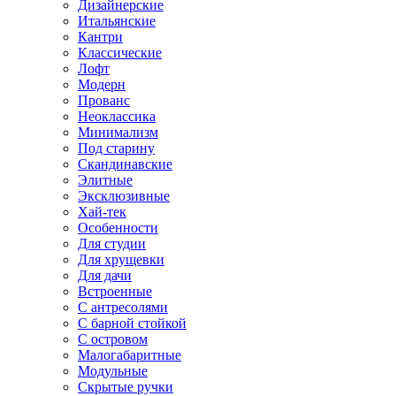
Дизайнерские
Итальянские
Кантри
Классические
Лофт
Модерн
Прованс
Неоклассика
Минимализм
Под старину
Скандинавские
Элитные
Эксклюзивные
Хай-тек
Особенности
Для студии
Для хрущевки
Для дачи
Встроенные
С антресолями
С барной стойкой
С островом
Малогабаритные
Модульные
Скрытые ручки