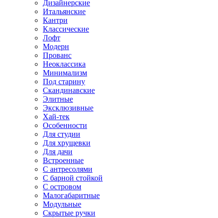
Дизайнерские
Итальянские
Кантри
Классические
Лофт
Модерн
Прованс
Неоклассика
Минимализм
Под старину
Скандинавские
Элитные
Эксклюзивные
Хай-тек
Особенности
Для студии
Для хрущевки
Для дачи
Встроенные
С антресолями
С барной стойкой
С островом
Малогабаритные
Модульные
Скрытые ручки