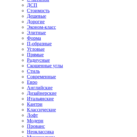
ДСП
Стоимость
Дешевые
Дорогие
Эконом-класс
Элитные
Форма
П-образные
Угловые
Прямые
Радиусные
Скошенные углы
Стиль
Современные
Евро
Английские
Дизайнерские
Итальянские
Кантри
Классические
Лофт
Модерн
Прованс
Неоклассика