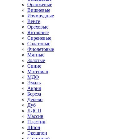
Оранжевые
Вишневые
Изумрудные
Венге
Ореховые
Янтарные
Сиреневые
Салатовые
Фиолетовые
Мятные
Золотые
Синие
Материал
МДФ
Эмаль
Акрил
Береза
Дерево
Дуб
ЛДСП
Массив
Пластик
Шпон
Экошпон
С патиной