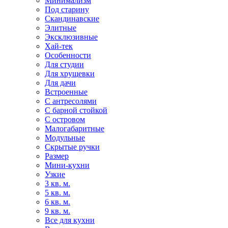
Минимализм
Под старину
Скандинавские
Элитные
Эксклюзивные
Хай-тек
Особенности
Для студии
Для хрущевки
Для дачи
Встроенные
С антресолями
С барной стойкой
С островом
Малогабаритные
Модульные
Скрытые ручки
Размер
Мини-кухни
Узкие
3 кв. м.
5 кв. м.
6 кв. м.
9 кв. м.
Все для кухни