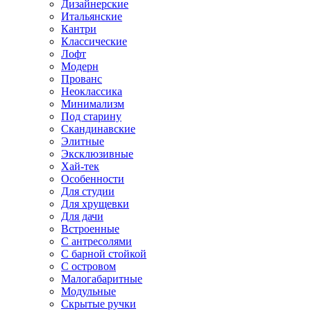
Дизайнерские
Итальянские
Кантри
Классические
Лофт
Модерн
Прованс
Неоклассика
Минимализм
Под старину
Скандинавские
Элитные
Эксклюзивные
Хай-тек
Особенности
Для студии
Для хрущевки
Для дачи
Встроенные
С антресолями
С барной стойкой
С островом
Малогабаритные
Модульные
Скрытые ручки