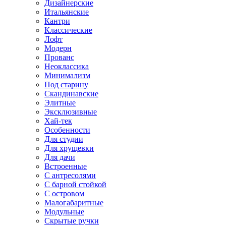
Дизайнерские
Итальянские
Кантри
Классические
Лофт
Модерн
Прованс
Неоклассика
Минимализм
Под старину
Скандинавские
Элитные
Эксклюзивные
Хай-тек
Особенности
Для студии
Для хрущевки
Для дачи
Встроенные
С антресолями
С барной стойкой
С островом
Малогабаритные
Модульные
Скрытые ручки