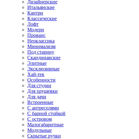
Дизайнерские
Итальянские
Кантри
Классические
Лофт
Модерн
Прованс
Неоклассика
Минимализм
Под старину
Скандинавские
Элитные
Эксклюзивные
Хай-тек
Особенности
Для студии
Для хрущевки
Для дачи
Встроенные
С антресолями
С барной стойкой
С островом
Малогабаритные
Модульные
Скрытые ручки