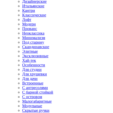
Дизайнерские
Итальянские
Кантри
Классические
Лофт
Модерн
Прованс
Неоклассика
Минимализм
Под старину
Скандинавские
Элитные
Эксклюзивные
Хай-тек
Особенности
Для студии
Для хрущевки
Для дачи
Встроенные
С антресолями
С барной стойкой
С островом
Малогабаритные
Модульные
Скрытые ручки