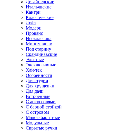
Дизайнерские
Итальянские
Кантри
Классические
Лофт
Модерн
Прованс
Неоклассика
Минимализм
Под старину
Скандинавские
Элитные
Эксклюзивные
Хай-тек
Особенности
Для студии
Для хрущевки
Для дачи
Встроенные
С антресолями
С барной стойкой
С островом
Малогабаритные
Модульные
Скрытые ручки