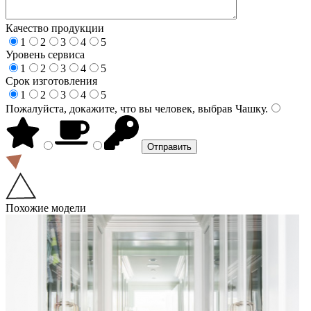
Качество продукции
1
2
3
4
5
Уровень сервиса
1
2
3
4
5
Срок изготовления
1
2
3
4
5
Пожалуйста, докажите, что вы человек, выбрав
Чашку
.
Похожие модели