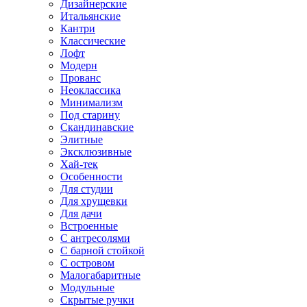
Дизайнерские
Итальянские
Кантри
Классические
Лофт
Модерн
Прованс
Неоклассика
Минимализм
Под старину
Скандинавские
Элитные
Эксклюзивные
Хай-тек
Особенности
Для студии
Для хрущевки
Для дачи
Встроенные
С антресолями
С барной стойкой
С островом
Малогабаритные
Модульные
Скрытые ручки