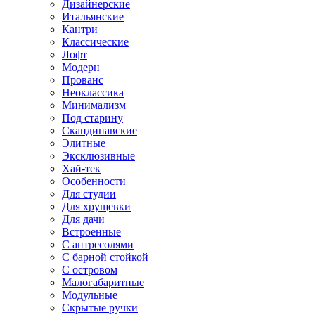
Дизайнерские
Итальянские
Кантри
Классические
Лофт
Модерн
Прованс
Неоклассика
Минимализм
Под старину
Скандинавские
Элитные
Эксклюзивные
Хай-тек
Особенности
Для студии
Для хрущевки
Для дачи
Встроенные
С антресолями
С барной стойкой
С островом
Малогабаритные
Модульные
Скрытые ручки