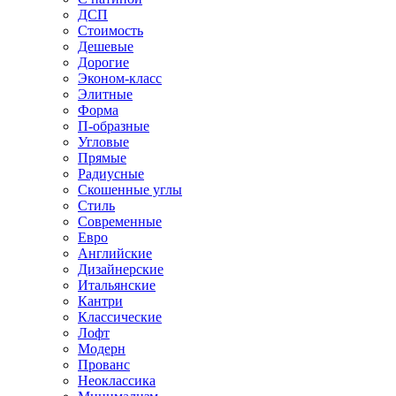
ДСП
Стоимость
Дешевые
Дорогие
Эконом-класс
Элитные
Форма
П-образные
Угловые
Прямые
Радиусные
Скошенные углы
Стиль
Современные
Евро
Английские
Дизайнерские
Итальянские
Кантри
Классические
Лофт
Модерн
Прованс
Неоклассика