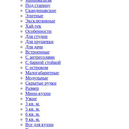
Минимализм
Под старину
Скандинавские
Элитные
Эксклюзивные
Хай-тек
Особенности
Для студии
Для хрущевки
Для дачи
Встроенные
С антресолями
С барной стойкой
С островом
Малогабаритные
Модульные
Скрытые ручки
Размер
Мини-кухни
Узкие
3 кв. м.
5 кв. м.
6 кв. м.
9 кв. м.
Все для кухни