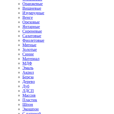
Оранжевые
Вишневые
Изумрудные
Венге
Ореховые
Янтарные
Сиреневые
Салатовые
Фиолетовые
Мятные
Золотые
Синие
Материал
МДФ
Эмаль
Акрил
Береза
Дерево
Дуб
ЛДСП
Массив
Пластик
Шпон
Экошпон
С патиной