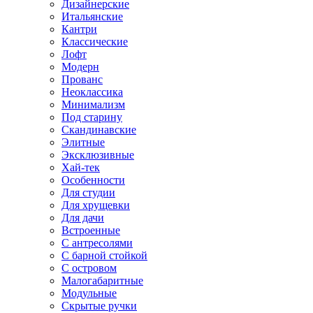
Дизайнерские
Итальянские
Кантри
Классические
Лофт
Модерн
Прованс
Неоклассика
Минимализм
Под старину
Скандинавские
Элитные
Эксклюзивные
Хай-тек
Особенности
Для студии
Для хрущевки
Для дачи
Встроенные
С антресолями
С барной стойкой
С островом
Малогабаритные
Модульные
Скрытые ручки