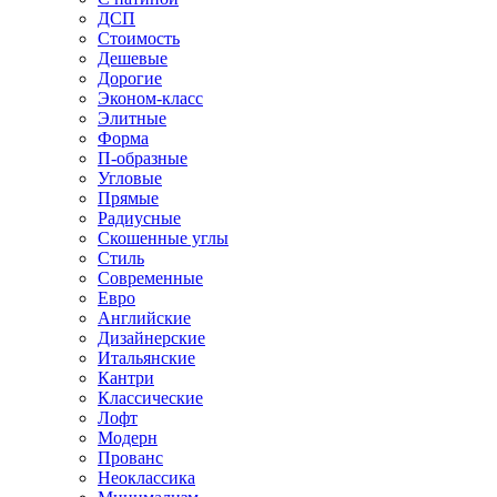
ДСП
Стоимость
Дешевые
Дорогие
Эконом-класс
Элитные
Форма
П-образные
Угловые
Прямые
Радиусные
Скошенные углы
Стиль
Современные
Евро
Английские
Дизайнерские
Итальянские
Кантри
Классические
Лофт
Модерн
Прованс
Неоклассика