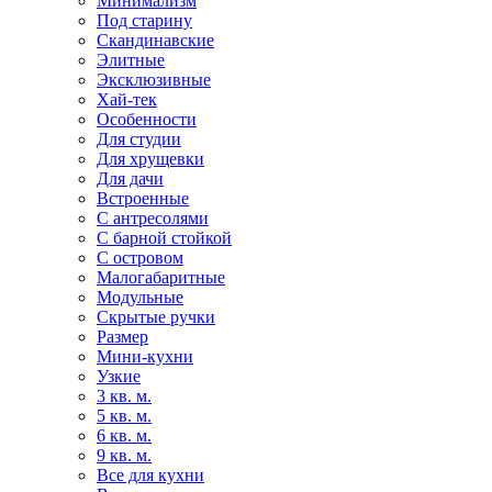
Минимализм
Под старину
Скандинавские
Элитные
Эксклюзивные
Хай-тек
Особенности
Для студии
Для хрущевки
Для дачи
Встроенные
С антресолями
С барной стойкой
С островом
Малогабаритные
Модульные
Скрытые ручки
Размер
Мини-кухни
Узкие
3 кв. м.
5 кв. м.
6 кв. м.
9 кв. м.
Все для кухни