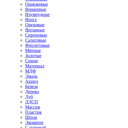
Оранжевые
Вишневые
Изумрудные
Венге
Ореховые
Янтарные
Сиреневые
Салатовые
Фиолетовые
Мятные
Золотые
Синие
Материал
МДФ
Эмаль
Акрил
Береза
Дерево
Дуб
ЛДСП
Массив
Пластик
Шпон
Экошпон
С патиной