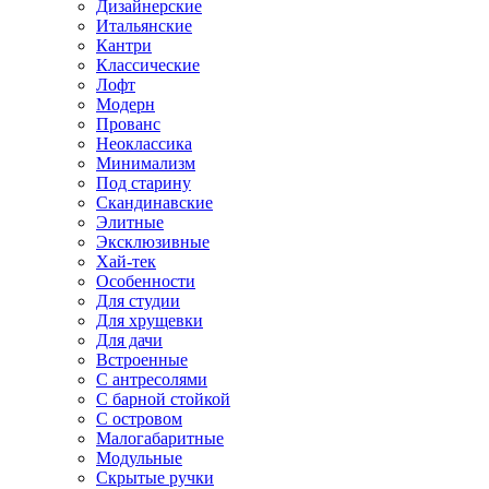
Дизайнерские
Итальянские
Кантри
Классические
Лофт
Модерн
Прованс
Неоклассика
Минимализм
Под старину
Скандинавские
Элитные
Эксклюзивные
Хай-тек
Особенности
Для студии
Для хрущевки
Для дачи
Встроенные
С антресолями
С барной стойкой
С островом
Малогабаритные
Модульные
Скрытые ручки