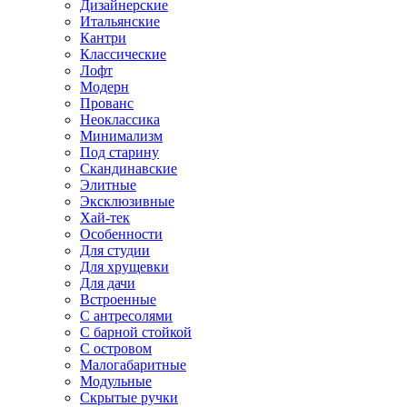
Дизайнерские
Итальянские
Кантри
Классические
Лофт
Модерн
Прованс
Неоклассика
Минимализм
Под старину
Скандинавские
Элитные
Эксклюзивные
Хай-тек
Особенности
Для студии
Для хрущевки
Для дачи
Встроенные
С антресолями
С барной стойкой
С островом
Малогабаритные
Модульные
Скрытые ручки