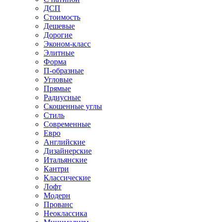
ДСП
Стоимость
Дешевые
Дорогие
Эконом-класс
Элитные
Форма
П-образные
Угловые
Прямые
Радиусные
Скошенные углы
Стиль
Современные
Евро
Английские
Дизайнерские
Итальянские
Кантри
Классические
Лофт
Модерн
Прованс
Неоклассика