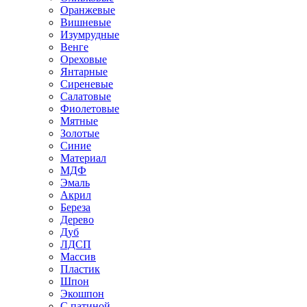
Оранжевые
Вишневые
Изумрудные
Венге
Ореховые
Янтарные
Сиреневые
Салатовые
Фиолетовые
Мятные
Золотые
Синие
Материал
МДФ
Эмаль
Акрил
Береза
Дерево
Дуб
ЛДСП
Массив
Пластик
Шпон
Экошпон
С патиной