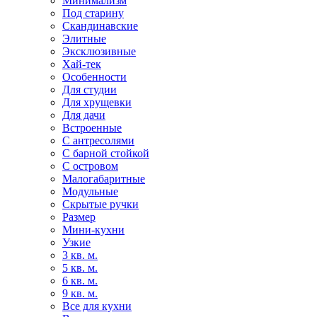
Минимализм
Под старину
Скандинавские
Элитные
Эксклюзивные
Хай-тек
Особенности
Для студии
Для хрущевки
Для дачи
Встроенные
С антресолями
С барной стойкой
С островом
Малогабаритные
Модульные
Скрытые ручки
Размер
Мини-кухни
Узкие
3 кв. м.
5 кв. м.
6 кв. м.
9 кв. м.
Все для кухни