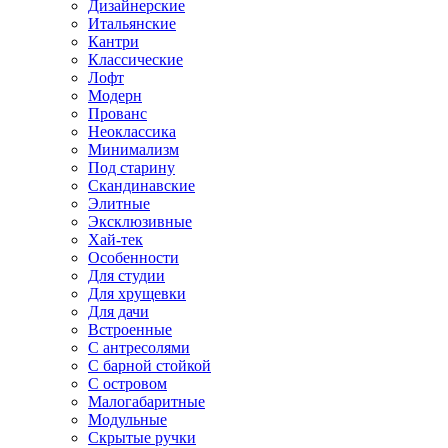
Дизайнерские
Итальянские
Кантри
Классические
Лофт
Модерн
Прованс
Неоклассика
Минимализм
Под старину
Скандинавские
Элитные
Эксклюзивные
Хай-тек
Особенности
Для студии
Для хрущевки
Для дачи
Встроенные
С антресолями
С барной стойкой
С островом
Малогабаритные
Модульные
Скрытые ручки