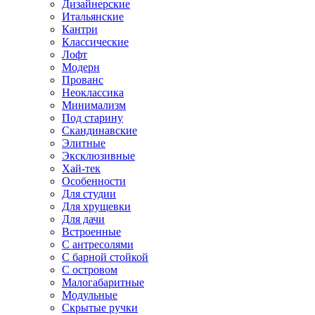
Дизайнерские
Итальянские
Кантри
Классические
Лофт
Модерн
Прованс
Неоклассика
Минимализм
Под старину
Скандинавские
Элитные
Эксклюзивные
Хай-тек
Особенности
Для студии
Для хрущевки
Для дачи
Встроенные
С антресолями
С барной стойкой
С островом
Малогабаритные
Модульные
Скрытые ручки