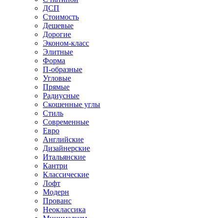
ДСП
Стоимость
Дешевые
Дорогие
Эконом-класс
Элитные
Форма
П-образные
Угловые
Прямые
Радиусные
Скошенные углы
Стиль
Современные
Евро
Английские
Дизайнерские
Итальянские
Кантри
Классические
Лофт
Модерн
Прованс
Неоклассика