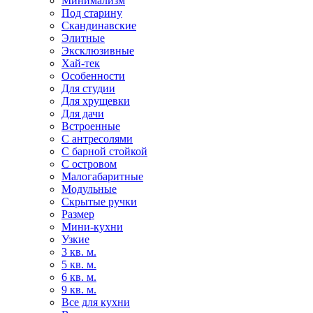
Минимализм
Под старину
Скандинавские
Элитные
Эксклюзивные
Хай-тек
Особенности
Для студии
Для хрущевки
Для дачи
Встроенные
С антресолями
С барной стойкой
С островом
Малогабаритные
Модульные
Скрытые ручки
Размер
Мини-кухни
Узкие
3 кв. м.
5 кв. м.
6 кв. м.
9 кв. м.
Все для кухни