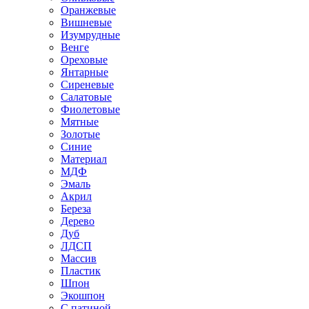
Оранжевые
Вишневые
Изумрудные
Венге
Ореховые
Янтарные
Сиреневые
Салатовые
Фиолетовые
Мятные
Золотые
Синие
Материал
МДФ
Эмаль
Акрил
Береза
Дерево
Дуб
ЛДСП
Массив
Пластик
Шпон
Экошпон
С патиной