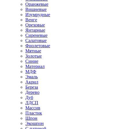
Оранжевые
Вишневые
Изумрудные
Венге
Ореховые
Янтарные
Сиреневые
Салатовые
Фиолетовые
Мятные
Золотые
Синие
Материал
МДФ
Эмаль
Акрил
Береза
Дерево
Дуб
ЛДСП
Массив
Пластик
Шпон
Экошпон
С патиной