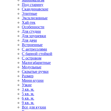
Минимализм
Под старину
Скандинавские
Элитные
Эксклюзивные
Хай-тек
Особенности
Для студии
Для хрущевки
Для дачи
Встроенные
С антресолями
С барной стойкой
С островом
Малогабаритные
Модульные
Скрытые ручки
Размер
Мини-кухни
Узкие
3 кв. м.
5 кв. м.
6 кв. м.
9 кв. м.
Все для кухни