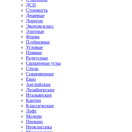
ДСП
Стоимость
Дешевые
Дорогие
Эконом-класс
Элитные
Форма
П-образные
Угловые
Прямые
Радиусные
Скошенные углы
Стиль
Современные
Евро
Английские
Дизайнерские
Итальянские
Кантри
Классические
Лофт
Модерн
Прованс
Неоклассика