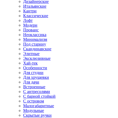
Дизайнерские
Итальянские
Кантри
Классические
Лофт
Модерн
Прованс
Неоклассика
Минимализм
Под старину
Скандинавские
Элитные
Эксклюзивные
Хай-тек
Особенности
Для студии
Для хрущевки
Для дачи
Встроенные
С антресолями
С барной стойкой
С островом
Малогабаритные
Модульные
Скрытые ручки