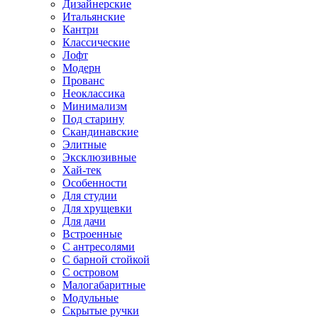
Дизайнерские
Итальянские
Кантри
Классические
Лофт
Модерн
Прованс
Неоклассика
Минимализм
Под старину
Скандинавские
Элитные
Эксклюзивные
Хай-тек
Особенности
Для студии
Для хрущевки
Для дачи
Встроенные
С антресолями
С барной стойкой
С островом
Малогабаритные
Модульные
Скрытые ручки