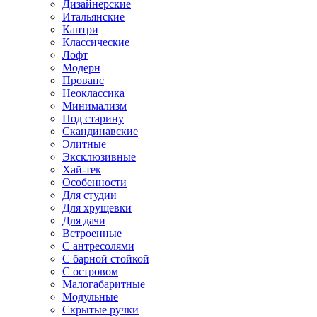
Дизайнерские
Итальянские
Кантри
Классические
Лофт
Модерн
Прованс
Неоклассика
Минимализм
Под старину
Скандинавские
Элитные
Эксклюзивные
Хай-тек
Особенности
Для студии
Для хрущевки
Для дачи
Встроенные
С антресолями
С барной стойкой
С островом
Малогабаритные
Модульные
Скрытые ручки