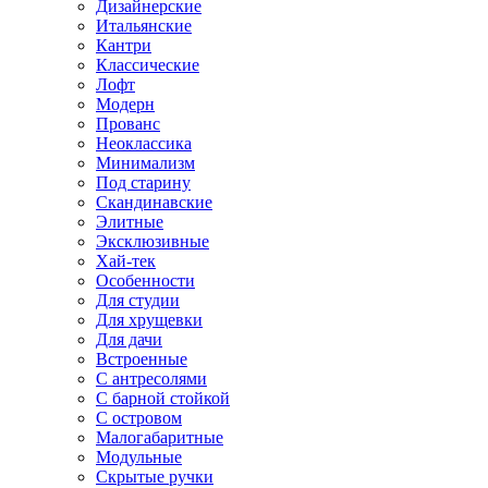
Дизайнерские
Итальянские
Кантри
Классические
Лофт
Модерн
Прованс
Неоклассика
Минимализм
Под старину
Скандинавские
Элитные
Эксклюзивные
Хай-тек
Особенности
Для студии
Для хрущевки
Для дачи
Встроенные
С антресолями
С барной стойкой
С островом
Малогабаритные
Модульные
Скрытые ручки