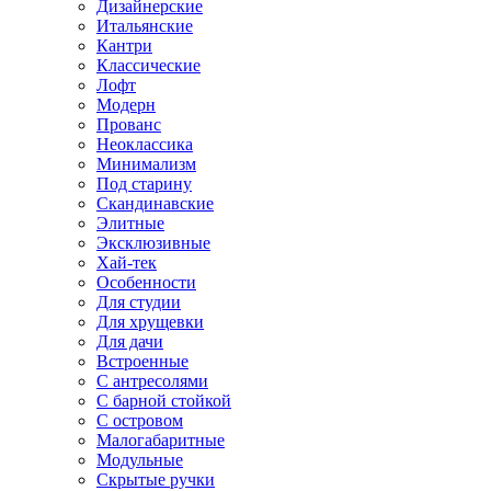
Дизайнерские
Итальянские
Кантри
Классические
Лофт
Модерн
Прованс
Неоклассика
Минимализм
Под старину
Скандинавские
Элитные
Эксклюзивные
Хай-тек
Особенности
Для студии
Для хрущевки
Для дачи
Встроенные
С антресолями
С барной стойкой
С островом
Малогабаритные
Модульные
Скрытые ручки