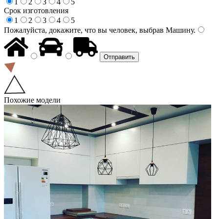
1
2
3
4
5
Срок изготовления
1
2
3
4
5
Пожалуйста, докажите, что вы человек, выбрав
Машину
.
Похожие модели