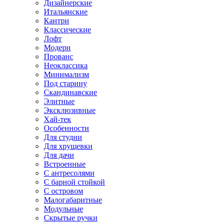
Дизайнерские
Итальянские
Кантри
Классические
Лофт
Модерн
Прованс
Неоклассика
Минимализм
Под старину
Скандинавские
Элитные
Эксклюзивные
Хай-тек
Особенности
Для студии
Для хрущевки
Для дачи
Встроенные
С антресолями
С барной стойкой
С островом
Малогабаритные
Модульные
Скрытые ручки