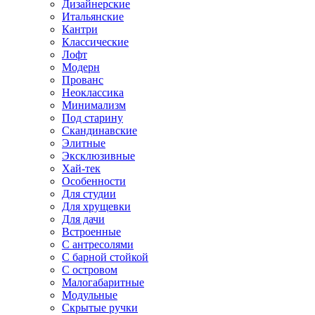
Дизайнерские
Итальянские
Кантри
Классические
Лофт
Модерн
Прованс
Неоклассика
Минимализм
Под старину
Скандинавские
Элитные
Эксклюзивные
Хай-тек
Особенности
Для студии
Для хрущевки
Для дачи
Встроенные
С антресолями
С барной стойкой
С островом
Малогабаритные
Модульные
Скрытые ручки