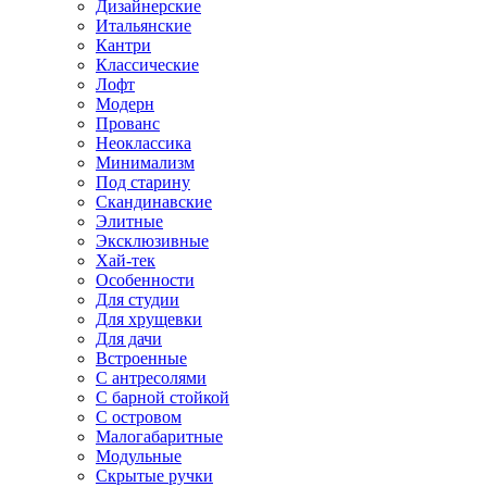
Дизайнерские
Итальянские
Кантри
Классические
Лофт
Модерн
Прованс
Неоклассика
Минимализм
Под старину
Скандинавские
Элитные
Эксклюзивные
Хай-тек
Особенности
Для студии
Для хрущевки
Для дачи
Встроенные
С антресолями
С барной стойкой
С островом
Малогабаритные
Модульные
Скрытые ручки