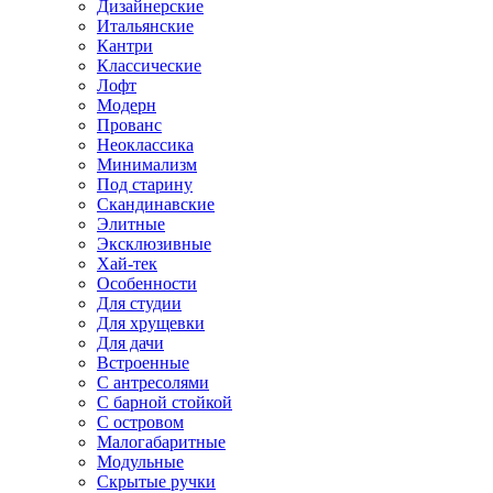
Дизайнерские
Итальянские
Кантри
Классические
Лофт
Модерн
Прованс
Неоклассика
Минимализм
Под старину
Скандинавские
Элитные
Эксклюзивные
Хай-тек
Особенности
Для студии
Для хрущевки
Для дачи
Встроенные
С антресолями
С барной стойкой
С островом
Малогабаритные
Модульные
Скрытые ручки