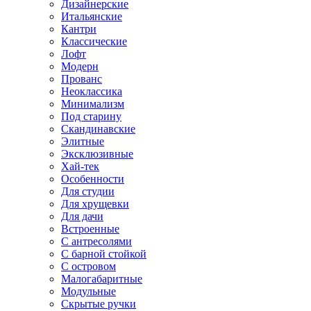
Дизайнерские
Итальянские
Кантри
Классические
Лофт
Модерн
Прованс
Неоклассика
Минимализм
Под старину
Скандинавские
Элитные
Эксклюзивные
Хай-тек
Особенности
Для студии
Для хрущевки
Для дачи
Встроенные
С антресолями
С барной стойкой
С островом
Малогабаритные
Модульные
Скрытые ручки