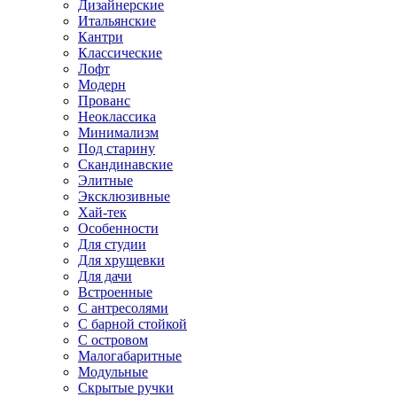
Дизайнерские
Итальянские
Кантри
Классические
Лофт
Модерн
Прованс
Неоклассика
Минимализм
Под старину
Скандинавские
Элитные
Эксклюзивные
Хай-тек
Особенности
Для студии
Для хрущевки
Для дачи
Встроенные
С антресолями
С барной стойкой
С островом
Малогабаритные
Модульные
Скрытые ручки