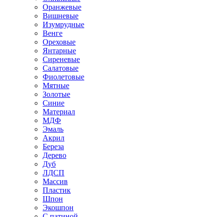
Оранжевые
Вишневые
Изумрудные
Венге
Ореховые
Янтарные
Сиреневые
Салатовые
Фиолетовые
Мятные
Золотые
Синие
Материал
МДФ
Эмаль
Акрил
Береза
Дерево
Дуб
ЛДСП
Массив
Пластик
Шпон
Экошпон
С патиной