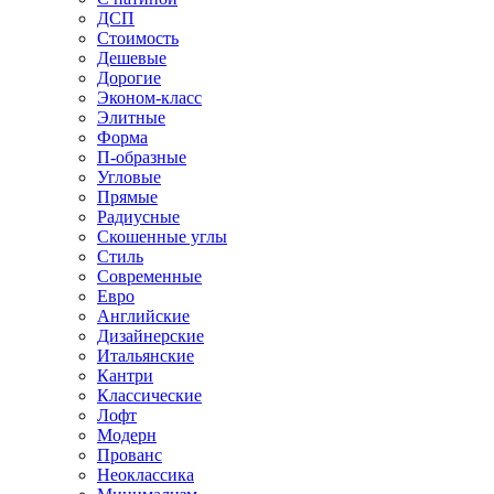
ДСП
Стоимость
Дешевые
Дорогие
Эконом-класс
Элитные
Форма
П-образные
Угловые
Прямые
Радиусные
Скошенные углы
Стиль
Современные
Евро
Английские
Дизайнерские
Итальянские
Кантри
Классические
Лофт
Модерн
Прованс
Неоклассика