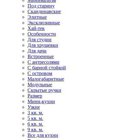
Минимализм
Под старину
Скандинавские
Элитные
Эксклюзивные
Хай-тек
Особенности
Для студии
Для хрущевки
Для дачи
Встроенные
С антресолями
С барной стойкой
С островом
Малогабаритные
Модульные
Скрытые ручки
Размер
Мини-кухни
Узкие
3 кв. м.
5 кв. м.
6 кв. м.
9 кв. м.
Все для кухни