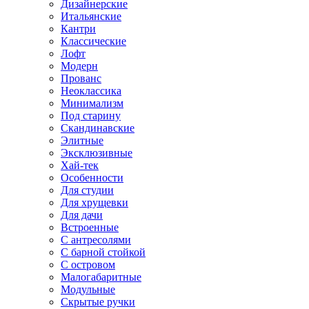
Дизайнерские
Итальянские
Кантри
Классические
Лофт
Модерн
Прованс
Неоклассика
Минимализм
Под старину
Скандинавские
Элитные
Эксклюзивные
Хай-тек
Особенности
Для студии
Для хрущевки
Для дачи
Встроенные
С антресолями
С барной стойкой
С островом
Малогабаритные
Модульные
Скрытые ручки