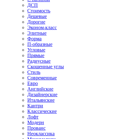
ДСП
Стоимость
Дешевые
Дорогие
Эконом-класс
Элитные
Форма
П-образные
Угловые
Прямые
Радиусные
Скошенные углы
Стиль
Современные
Евро
Английские
Дизайнерские
Итальянские
Кантри
Классические
Лофт
Модерн
Прованс
Неоклассика