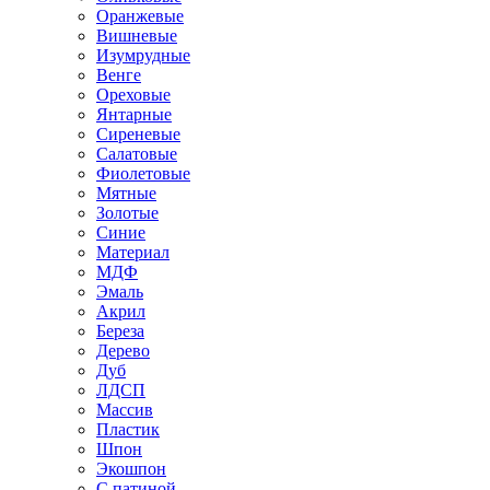
Оранжевые
Вишневые
Изумрудные
Венге
Ореховые
Янтарные
Сиреневые
Салатовые
Фиолетовые
Мятные
Золотые
Синие
Материал
МДФ
Эмаль
Акрил
Береза
Дерево
Дуб
ЛДСП
Массив
Пластик
Шпон
Экошпон
С патиной