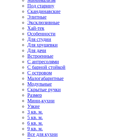
Минимализм
Под старину
Скандинавские
Элитные
Эксклюзивные
Хай-тек
Особенности
Для студии
Для хрущевки
Для дачи
Встроенные
С антресолями
С барной стойкой
С островом
Малогабаритные
Модульные
Скрытые ручки
Размер
Мини-кухни
Узкие
3 кв. м.
5 кв. м.
6 кв. м.
9 кв. м.
Все для кухни