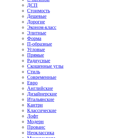
ДСП
Стоимость
Дешевые
Дорогие
Эконом-класс
Элитные
Форма
П-образные
Угловые
Прямые
Радиусные
Скошенные углы
Стиль
Современные
Евро
Английские
Дизайнерские
Итальянские
Кантри
Классические
Лофт
Модерн
Прованс
Неоклассика