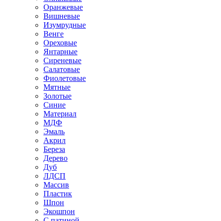
Оранжевые
Вишневые
Изумрудные
Венге
Ореховые
Янтарные
Сиреневые
Салатовые
Фиолетовые
Мятные
Золотые
Синие
Материал
МДФ
Эмаль
Акрил
Береза
Дерево
Дуб
ЛДСП
Массив
Пластик
Шпон
Экошпон
С патиной