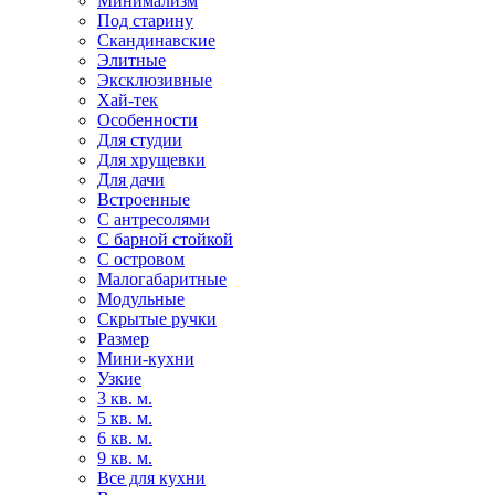
Минимализм
Под старину
Скандинавские
Элитные
Эксклюзивные
Хай-тек
Особенности
Для студии
Для хрущевки
Для дачи
Встроенные
С антресолями
С барной стойкой
С островом
Малогабаритные
Модульные
Скрытые ручки
Размер
Мини-кухни
Узкие
3 кв. м.
5 кв. м.
6 кв. м.
9 кв. м.
Все для кухни