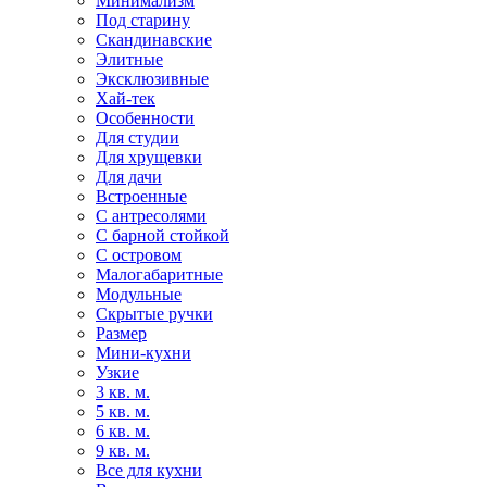
Минимализм
Под старину
Скандинавские
Элитные
Эксклюзивные
Хай-тек
Особенности
Для студии
Для хрущевки
Для дачи
Встроенные
С антресолями
С барной стойкой
С островом
Малогабаритные
Модульные
Скрытые ручки
Размер
Мини-кухни
Узкие
3 кв. м.
5 кв. м.
6 кв. м.
9 кв. м.
Все для кухни