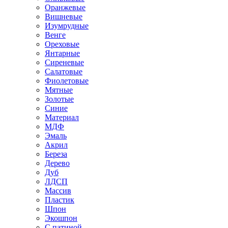
Оранжевые
Вишневые
Изумрудные
Венге
Ореховые
Янтарные
Сиреневые
Салатовые
Фиолетовые
Мятные
Золотые
Синие
Материал
МДФ
Эмаль
Акрил
Береза
Дерево
Дуб
ЛДСП
Массив
Пластик
Шпон
Экошпон
С патиной