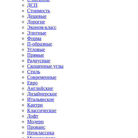
ДСП
Стоимость
Дешевые
Дорогие
Эконом-класс
Элитные
Форма
П-образные
Угловые
Прямые
Радиусные
Скошенные углы
Стиль
Современные
Евро
Английские
Дизайнерские
Итальянские
Кантри
Классические
Лофт
Модерн
Прованс
Неоклассика