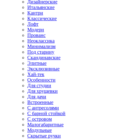
Дизайнерские
Итальянские
Кантри
Классические
Лофт
Модерн
Прованс
Неоклассика
Минимализм
Под старину
Скандинавские
Элитные
Эксклюзивные
Хай-тек
Особенности
Для студии
Для хрущевки
Для дачи
Встроенные
С антресолями
С барной стойкой
С островом
Малогабаритные
Модульные
Скрытые ручки