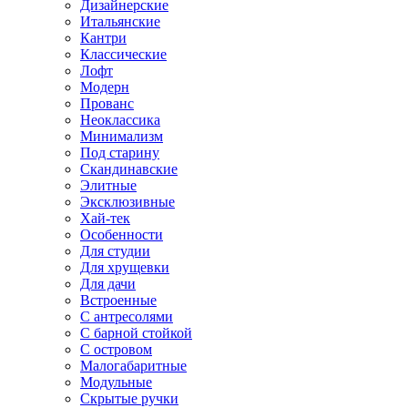
Дизайнерские
Итальянские
Кантри
Классические
Лофт
Модерн
Прованс
Неоклассика
Минимализм
Под старину
Скандинавские
Элитные
Эксклюзивные
Хай-тек
Особенности
Для студии
Для хрущевки
Для дачи
Встроенные
С антресолями
С барной стойкой
С островом
Малогабаритные
Модульные
Скрытые ручки