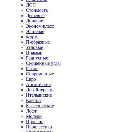
ДСП
Стоимость
Дешевые
Дорогие
Эконом-класс
Элитные
Форма
П-образные
Угловые
Прямые
Радиусные
Скошенные углы
Стиль
Современные
Евро
Английские
Дизайнерские
Итальянские
Кантри
Классические
Лофт
Модерн
Прованс
Неоклассика