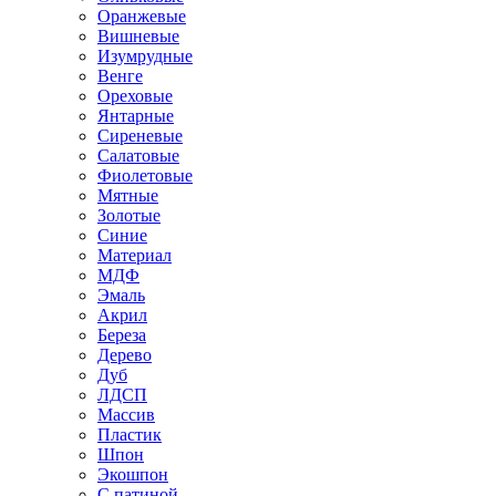
Оранжевые
Вишневые
Изумрудные
Венге
Ореховые
Янтарные
Сиреневые
Салатовые
Фиолетовые
Мятные
Золотые
Синие
Материал
МДФ
Эмаль
Акрил
Береза
Дерево
Дуб
ЛДСП
Массив
Пластик
Шпон
Экошпон
С патиной