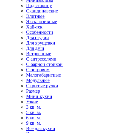
Минимализм
Под старину
Скандинавские
Элитные
Эксклюзивные
Хай-тек
Особенности
Для студии
Для хрущевки
Для дачи
Встроенные
С антресолями
С барной стойкой
С островом
Малогабаритные
Модульные
Скрытые ручки
Размер
Мини-кухни
Узкие
3 кв. м.
5 кв. м.
6 кв. м.
9 кв. м.
Все для кухни