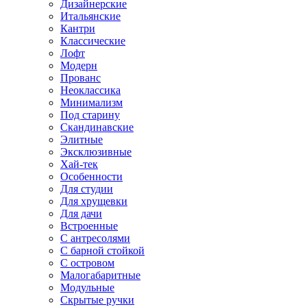
Дизайнерские
Итальянские
Кантри
Классические
Лофт
Модерн
Прованс
Неоклассика
Минимализм
Под старину
Скандинавские
Элитные
Эксклюзивные
Хай-тек
Особенности
Для студии
Для хрущевки
Для дачи
Встроенные
С антресолями
С барной стойкой
С островом
Малогабаритные
Модульные
Скрытые ручки