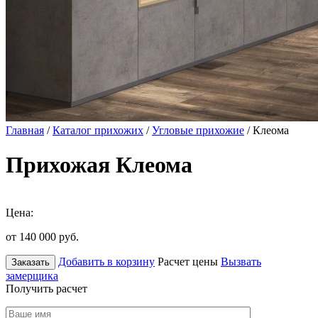
Главная
/
Каталог прихожих
/
Угловые прихожие
/ Клеома
Прихожая Клеома
Цена:
от 140 000
руб.
Добавить в корзину
Расчет цены
Вызвать
Заказать
замерщика
Получить расчет