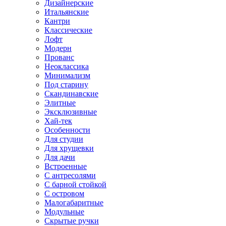
Дизайнерские
Итальянские
Кантри
Классические
Лофт
Модерн
Прованс
Неоклассика
Минимализм
Под старину
Скандинавские
Элитные
Эксклюзивные
Хай-тек
Особенности
Для студии
Для хрущевки
Для дачи
Встроенные
С антресолями
С барной стойкой
С островом
Малогабаритные
Модульные
Скрытые ручки