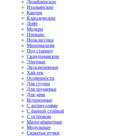
Дизайнерские
Итальянские
Кантри
Классические
Лофт
Модерн
Прованс
Неоклассика
Минимализм
Под старину
Скандинавские
Элитные
Эксклюзивные
Хай-тек
Особенности
Для студии
Для хрущевки
Для дачи
Встроенные
С антресолями
С барной стойкой
С островом
Малогабаритные
Модульные
Скрытые ручки