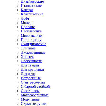
Дизайнерские
Итальянские
Кантри
Классические
Лофт
Модерн
Прованс
Неоклассика
Минимализм
Под старину
Скандинавские
Элитные
Эксклюзивные
Хай-тек
Особенности
Для студии
Для хрущевки
Для дачи
Встроенные
С антресолями
С барной стойкой
С островом
Малогабаритные
Модульные
Скрытые ручки